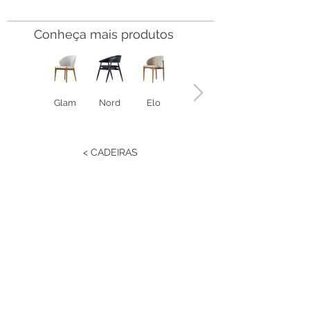
Conheça mais produtos
Glam
Nord
Elo
Megan
< CADEIRAS
Estrada RS 438 Km 04
Paraí | RS | Brasil
(54) 3477-2274
(54) 3477-1086