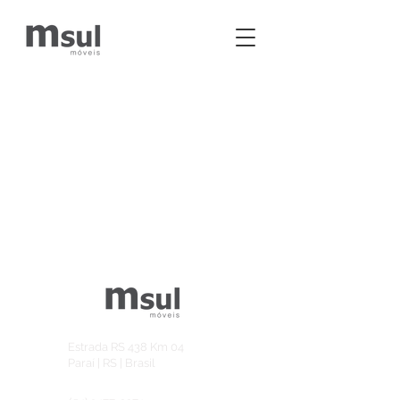
Estrada RS 438 Km 04
Paraí | RS | Brasil