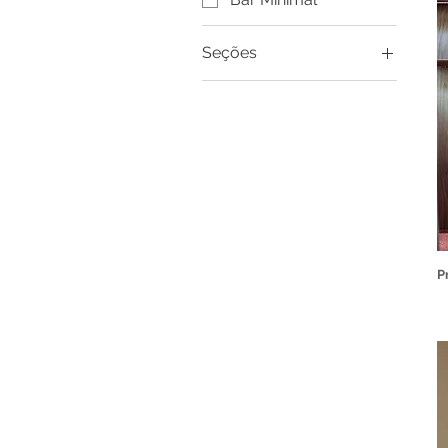
Seções
Bares
Todas
P