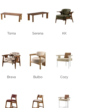
Torna
Serena
KK
Brava
Bulbo
Cozy