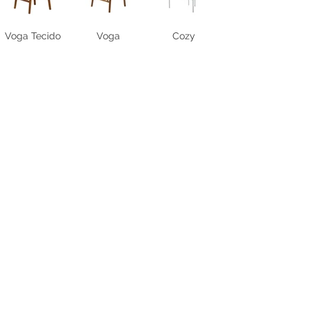
Voga Tecido
Voga
Cozy
Torna
Torna
Punta
Mista
Ciranda
Cavo