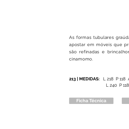
As formas tubulares graúd
apostar em móveis que pr
são refinadas e brincal
cinamomo.
213 | MEDIDAS:
L 218 P 118 
L 240 P 11
Ficha Técnica