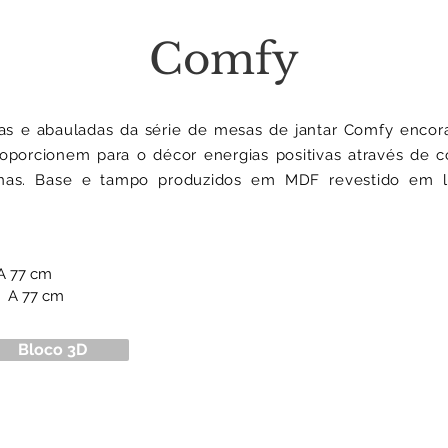
Comfy
as e abauladas da série de mesas de jantar Comfy encor
oporcionem para o décor energias positivas através de 
honas. Base e tampo produzidos em MDF revestido em l
A 77 cm
8 A 77 cm
Bloco 3D