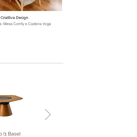
 Criattiva Design
Projeto: Criattiva Design
s: Mesa Comfy e Cadeira Voga
Produtos: Mesa Comfy e Cadeira Vo
 (1 Base)
Florence Orgânica