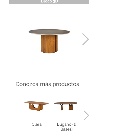
Bloco 3D
Conozca más productos
Clara
Lugano (2
Lugano (1
Bases)
Base)