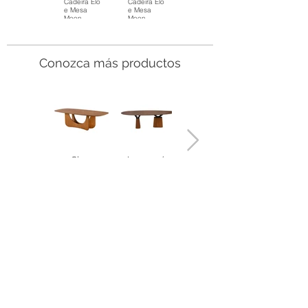
Cadeira Elo
Cadeira Elo
e Mesa
e Mesa
Moon
Moon
Conozca más productos
Clara
Lugano (2
Lugano (1
Bases)
Base)
< MESAS