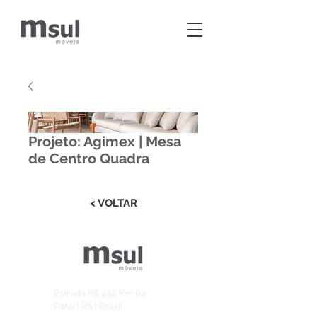
Projeto: Agimex | Mesa
de Centro Quadra
< VOLTAR
Estrada RS 438 Km 04
Paraí | RS | Brasil