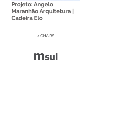
Projeto: Angelo
Maranhão Arquitetura |
Cadeira Elo
< CHAIRS
Estrada RS 438 Km 04
Paraí | RS | Brasil
(54) 3477-2274
(54) 3477-1086
Desenvolvido por ZGRAF