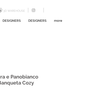
3D WAREHOUSE
DESIGNERS
DESIGNERS
more
rra e Panobianco
 Banqueta Cozy