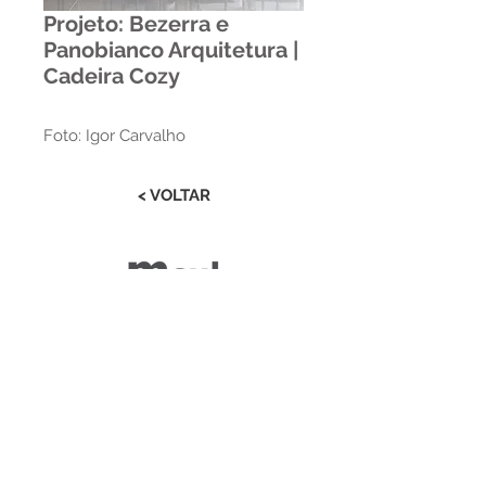
Projeto: Bezerra e
Panobianco Arquitetura |
Cadeira Cozy
Foto: Igor Carvalho
< VOLTAR
Estrada RS 438 Km 04
Paraí | RS | Brasil
(54) 3477-2274
(54) 3477-1086