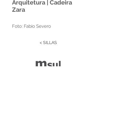
Arquitetura | Cadeira
Zara
Foto: Fabio Severo
< SILLAS
Estrada RS 438 Km 04
Paraí | RS | Brasil
(54) 3477-2274
(54) 3477-1086