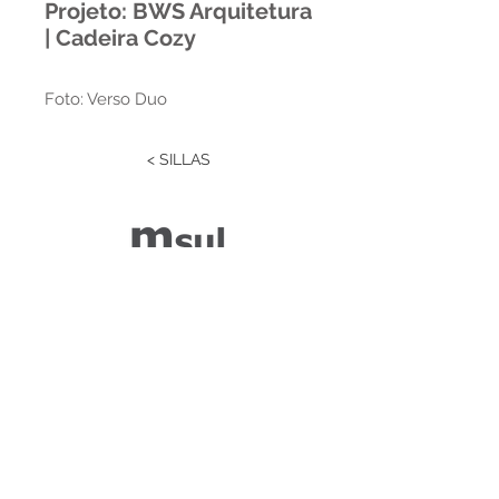
Projeto: BWS Arquitetura
| Cadeira Cozy
Foto: Verso Duo
< SILLAS
Estrada RS 438 Km 04
Paraí | RS | Brasil
(54) 3477-2274
(54) 3477-1086