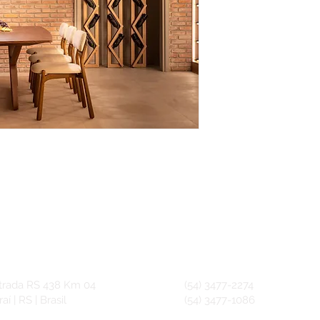
trada RS 438 Km 04
(54) 3477-2274
aí | RS | Brasil
(54) 3477-1086