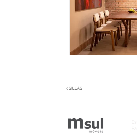
< SILLAS
Es
Par