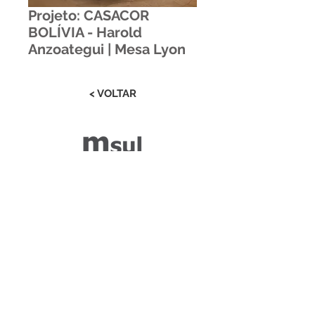
Projeto: CASACOR
BOLÍVIA - Harold
Anzoategui | Mesa Lyon
< VOLTAR
Estrada RS 438 Km 04
Paraí | RS | Brasil
(54) 3477-2274
(54) 3477-1086
Desenvolvido por ZGRAF