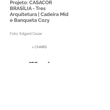
Projeto: CASACOR
BRASÍLIA - Tres
Arquitetura | Cadeira Mid
e Banqueta Cozy
Foto: Edgard Cesar
< CHAIRS
Estrada RS 438 Km 04
Paraí | RS | Brasil
(54) 3477-2274
(54) 3477-1086