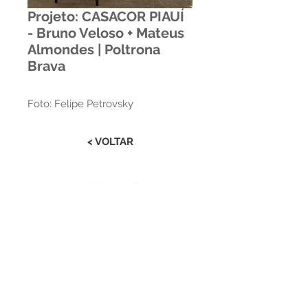
Projeto: CASACOR PIAUÍ
- Bruno Veloso + Mateus
Almondes | Poltrona
Brava
Foto: Felipe Petrovsky
< VOLTAR
Estrada RS 438 Km 04
Paraí | RS | Brasil
(54) 3477-2274
(54) 3477-1086