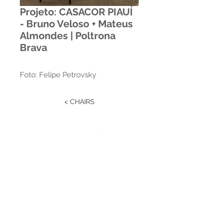
Projeto: CASACOR PIAUÍ
- Bruno Veloso + Mateus
Almondes | Poltrona
Brava
Foto: Felipe Petrovsky
< CHAIRS
Estrada RS 438 Km 04
Paraí | RS | Brasil
(54) 3477-2274
(54) 3477-1086