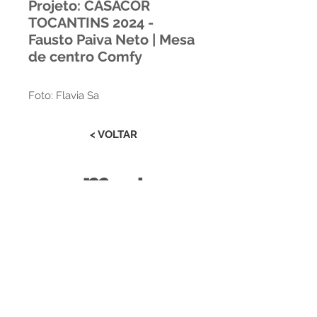
Projeto: CASACOR
TOCANTINS 2024 -
Fausto Paiva Neto | Mesa
de centro Comfy
Foto: Flavia Sa
< VOLTAR
Estrada RS 438 Km 04
Paraí | RS | Brasil
(54) 3477-2274
(54) 3477-1086