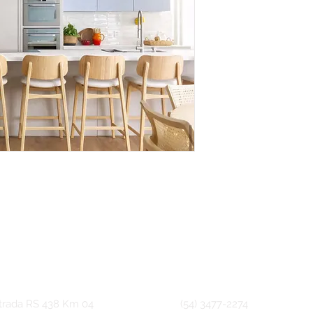
trada RS 438 Km 04
(54) 3477-2274