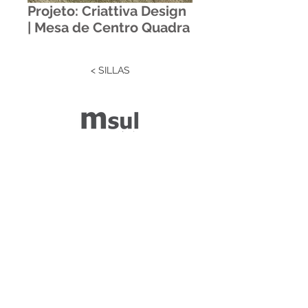
Projeto: Criattiva Design
| Mesa de Centro Quadra
< SILLAS
Estrada RS 438 Km 04
Paraí | RS | Brasil
(54) 3477-2274
(54) 3477-1086
Desenvolvido por ZGRAF