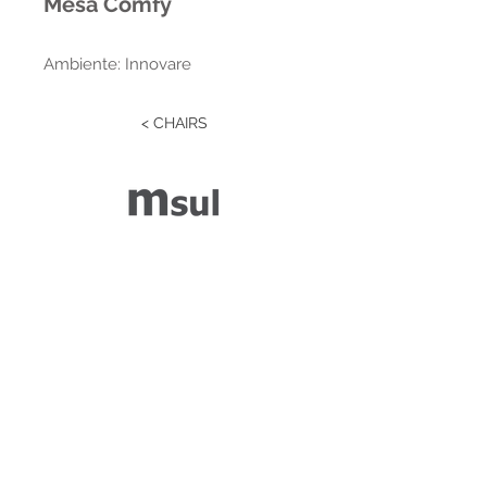
Mesa Comfy
Ambiente: Innovare
< CHAIRS
Estrada RS 438 Km 04
Paraí | RS | Brasil
(54) 3477-2274
(54) 3477-1086
Desenvolvido por ZGRAF