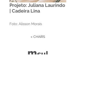
Projeto: Juliana Laurindo
| Cadeira Lina
Foto: Alisson Morais
< CHAIRS
Estrada RS 438 Km 04
Paraí | RS | Brasil
(54) 3477-2274
(54) 3477-1086