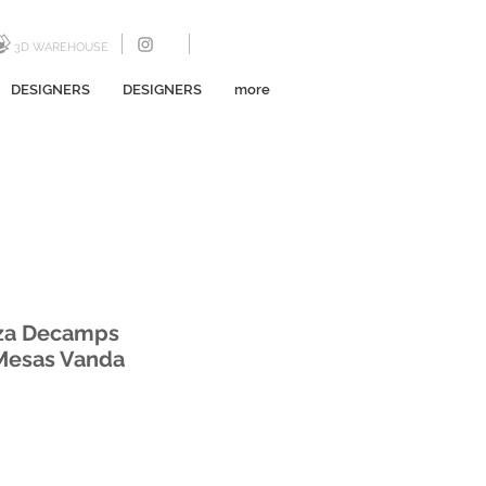
3D WAREHOUSE
DESIGNERS
DESIGNERS
more
iza Decamps
 Mesas Vanda