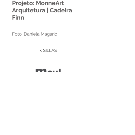
Projeto: MonneArt
Arquitetura | Cadeira
Finn
Foto: Daniela Magario
< SILLAS
Estrada RS 438 Km 04
Paraí | RS | Brasil
(54) 3477-2274
(54) 3477-1086