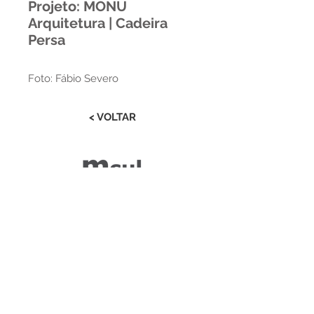
Projeto: MONU
Arquitetura | Cadeira
Persa
Foto: Fábio Severo
< VOLTAR
Estrada RS 438 Km 04
Paraí | RS | Brasil
(54) 3477-2274
(54) 3477-1086