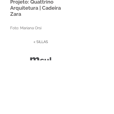
Projeto: Quattrino
Arquitetura | Cadeira
Zara
Foto: Mariana Orsi
< SILLAS
Estrada RS 438 Km 04
Paraí | RS | Brasil
(54) 3477-2274
(54) 3477-1086