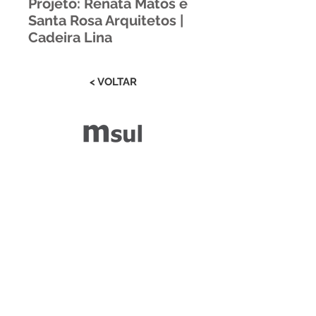
Projeto: Renata Matos e
Santa Rosa Arquitetos |
Cadeira Lina
< VOLTAR
Estrada RS 438 Km 04
Paraí | RS | Brasil
(54) 3477-2274
(54) 3477-1086
Desenvolvido por ZGRAF