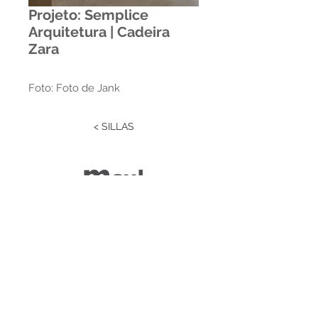
Projeto: Semplice
Arquitetura | Cadeira
Zara
Foto: Foto de Jank
< SILLAS
Estrada RS 438 Km 04
Paraí | RS | Brasil
(54) 3477-2274
(54) 3477-1086