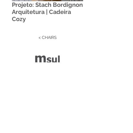
Projeto: Stach Bordignon
Arquitetura | Cadeira
Cozy
< CHAIRS
Estrada RS 438 Km 04
Paraí | RS | Brasil
(54) 3477-2274
(54) 3477-1086
Desenvolvido por ZGRAF