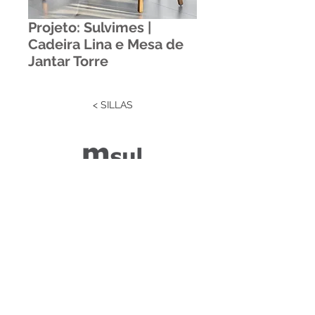
Projeto: Sulvimes |
Cadeira Lina e Mesa de
Jantar Torre
< SILLAS
Estrada RS 438 Km 04
Paraí | RS | Brasil
(54) 3477-2274
(54) 3477-1086