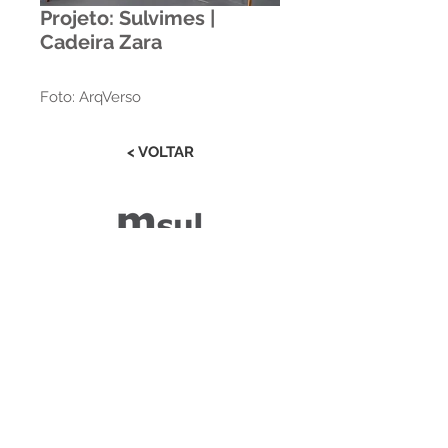
Projeto: Sulvimes |
Cadeira Zara
Foto: ArqVerso
< VOLTAR
Estrada RS 438 Km 04
Paraí | RS | Brasil
(54) 3477-2274
(54) 3477-1086