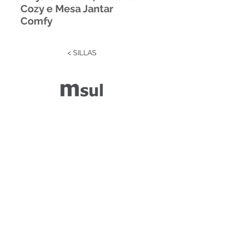
Cozy e Mesa Jantar
Comfy
< SILLAS
Estrada RS 438 Km 04
Paraí | RS | Brasil
(54) 3477-2274
(54) 3477-1086
Desenvolvido por ZGRAF