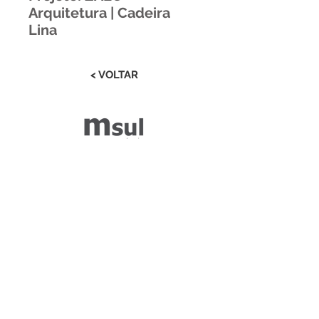
Arquitetura | Cadeira
Lina
< VOLTAR
Estrada RS 438 Km 04
Paraí | RS | Brasil
(54) 3477-2274
(54) 3477-1086
Desenvolvido por ZGRAF