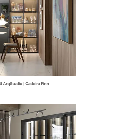
ll ArqStudio | Cadeira Finn