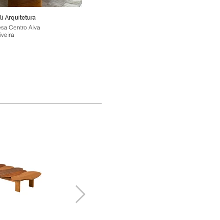
li Arquitetura
esa Centro Alva
iveira