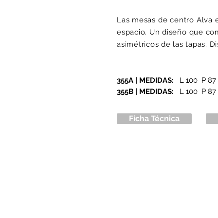
Las mesas de centro Alva 
espacio. Un diseño que com
asimétricos de las tapas. D
355A | MEDIDAS:
L 100 P 8
355B | MEDIDAS:
L 100 P 87
Ficha Técnica